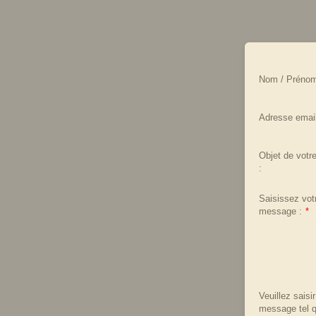
Nom / Prénom
Adresse email
Objet de vot
:
Saisissez vot
message :
*
Veuillez saisir
message tel qu