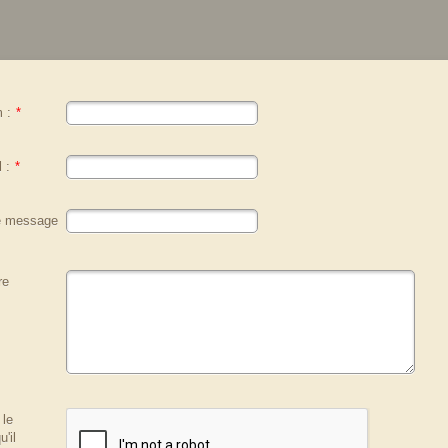
 :
*
 :
*
re message
re
 le
'il