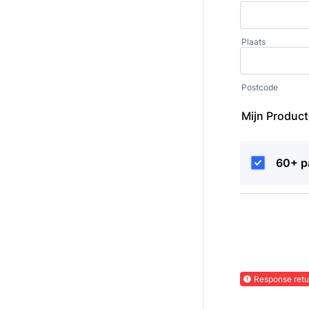
Plaats
Postcode
Mijn Produc
60+ p
Response retu