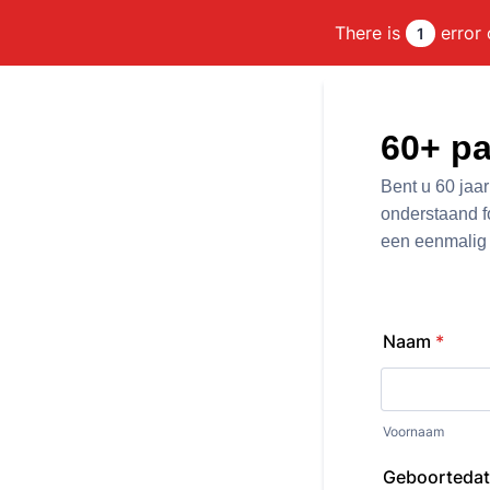
There is
error 
1
60+ p
Bent u 60 jaa
onderstaand f
een eenmalig l
Naam
*
Voornaam
Geboorteda