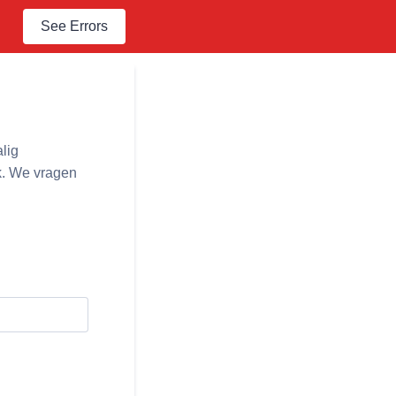
See Errors
lig
k. We vragen