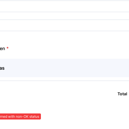
ten
*
as
Total
rned with non-OK status