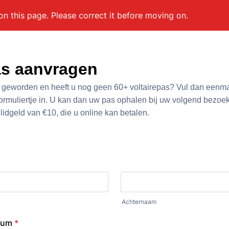
on this page. Please correct it before moving on.
as aanvragen
r geworden en heeft u nog geen 60+ voltairepas? Vul dan eenma
ormuliertje in. U kan dan uw pas ophalen bij uw volgend bezoe
idgeld van €10, die u online kan betalen.
Achternaam
tum
*