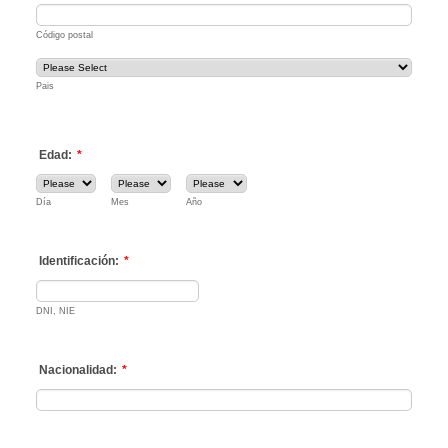
Código postal
Pais
Edad:
*
Día
Mes
Año
Identificación:
*
DNI, NIE
Nacionalidad:
*