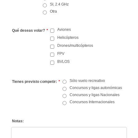
SI, 2.4 GHz
Otra
Aviones
Qué deseas volar?
*
Helicópteros
Drones/multicópteros
FPV
BVLOS
Sólo vuelo recreativo
Tienes previsto competir:
*
Concursos y ligas autonómicas
Concursos y ligas Nacionales
Concursos Internacionales
Notas: