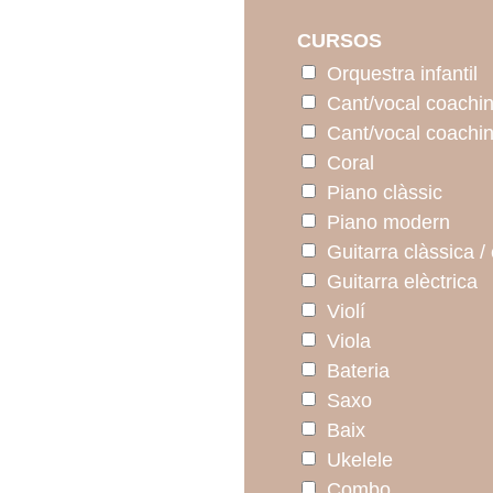
CURSOS
Orquestra infantil
Cant/vocal coaching
Cant/vocal coachi
Coral
Piano clàssic
Piano modern
Guitarra clàssica 
Guitarra elèctrica
Violí
Viola
Bateria
Saxo
Baix
Ukelele
Combo