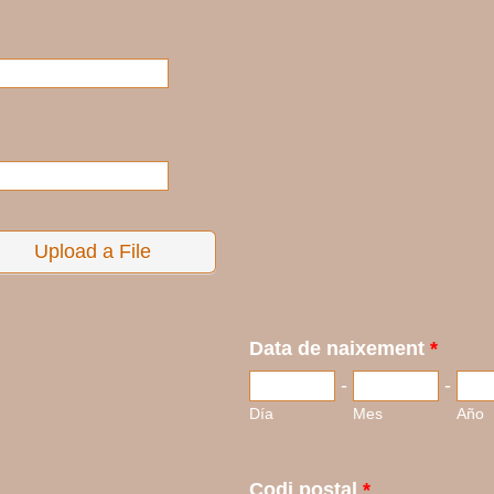
Upload a File
Data de naixement
*
-
-
Día
Mes
Año
Codi postal
*