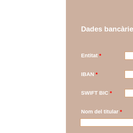
Dades bancàri
Entitat
*
IBAN
*
SWIFT BIC
*
Nom del titular
*