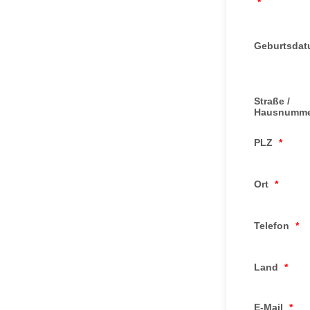
*
Geburtsda
Straße /
Hausnumme
PLZ
*
Ort
*
Telefon
*
Land
*
E-Mail
*