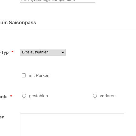
zum Saisonpass
-Typ
*
mit Parken
gestohlen
verloren
urde
*
en