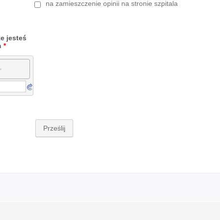
na zamieszczenie opinii na stronie szpitala
e jesteś
m
*
Prześlij