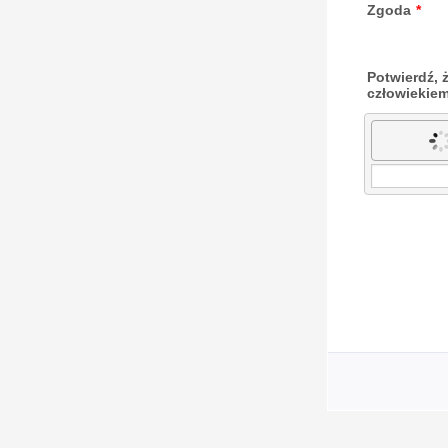
Zgoda
*
Potwierdź, ż
człowiekie