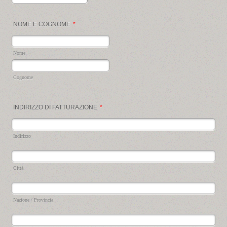
NOME E COGNOME
*
Nome
Cognome
INDIRIZZO DI FATTURAZIONE
*
Indirizzo
Città
Nazione / Provincia