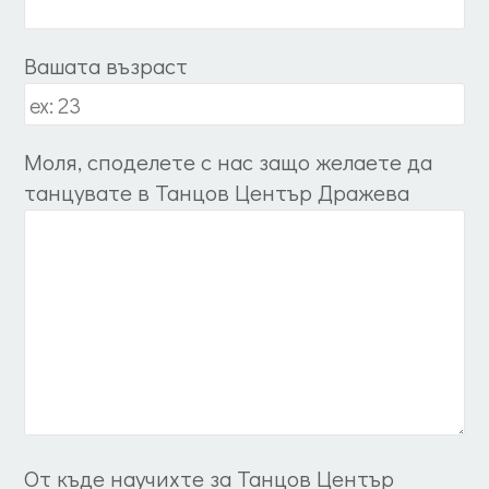
Вашата възраст
Моля, споделете с нас защо желаете да
танцувате в Танцов Център Дражева
От къде научихте за Танцов Център