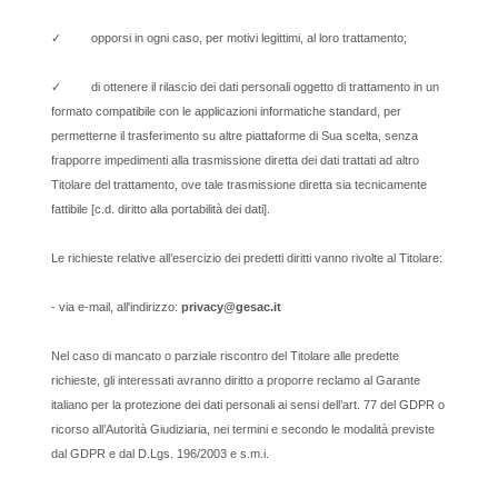
✓ opporsi in ogni caso, per motivi legittimi, al loro trattamento;
✓ di ottenere il rilascio dei dati personali oggetto di trattamento in un
formato compatibile con le applicazioni informatiche standard, per
permetterne il trasferimento su altre piattaforme di Sua scelta, senza
frapporre impedimenti alla trasmissione diretta dei dati trattati ad altro
Titolare del trattamento, ove tale trasmissione diretta sia tecnicamente
fattibile [c.d. diritto alla portabilità dei dati].
Le richieste relative all’esercizio dei predetti diritti vanno rivolte al Titolare:
- via e-mail, all'indirizzo:
privacy@gesac.it
Nel caso di mancato o parziale riscontro del Titolare alle predette
richieste, gli interessati avranno diritto a proporre reclamo al Garante
italiano per la protezione dei dati personali ai sensi dell’art. 77 del GDPR o
ricorso all’Autorità Giudiziaria, nei termini e secondo le modalità previste
dal GDPR e dal D.Lgs. 196/2003 e s.m.i.