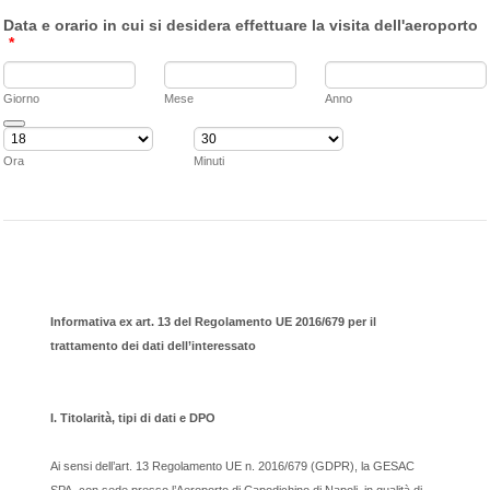
Data e orario in cui si desidera effettuare la visita dell'aeroporto
*
Giorno
Mese
Anno
Date Picker Icon
Ora
Minuti
Informativa ex art. 13 del Regolamento UE 2016/679
per il
trattamento dei dati dell’interessat
o
I. Titolarità, tipi di dati e DPO
Ai sensi dell’art. 13 Regolamento UE n. 2016/679 (GDPR), la GESAC