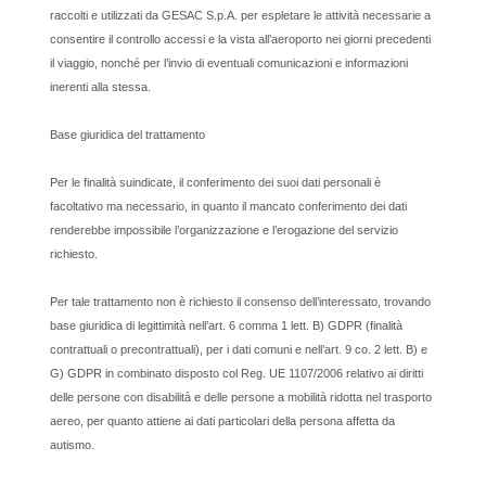
raccolti e utilizzati da GESAC S.p.A. per espletare le attività necessarie a
consentire il controllo accessi e la vista all’aeroporto nei giorni precedenti
il viaggio, nonché per l’invio di eventuali comunicazioni e informazioni
inerenti alla stessa.
Base giuridica del trattamento
Per le finalità suindicate, il conferimento dei suoi dati personali è
facoltativo ma necessario, in quanto il mancato conferimento dei dati
renderebbe impossibile l’organizzazione e l’erogazione del servizio
richiesto.
Per tale trattamento non è richiesto il consenso dell’interessato, trovando
base giuridica di legittimità nell’art. 6 comma 1 lett. B) GDPR (finalità
contrattuali o precontrattuali), per i dati comuni e nell’art. 9 co. 2 lett. B) e
G) GDPR in combinato disposto col Reg. UE 1107/2006 relativo ai diritti
delle persone con disabilità e delle persone a mobilità ridotta nel trasporto
aereo, per quanto attiene ai dati particolari della persona affetta da
autismo.