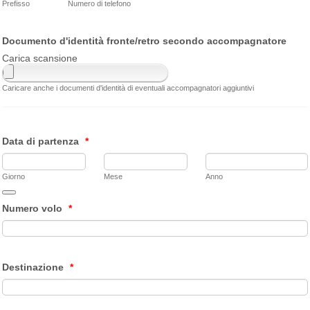
Prefisso
Numero di telefono
Documento d'identità fronte/retro secondo accompagnatore
Carica scansione
Caricare anche i documenti d'identità di eventuali accompagnatori aggiuntivi
Data di partenza
*
Giorno
Mese
Anno
Date Picker Icon
Numero volo
*
Destinazione
*