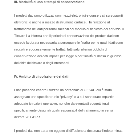
III. Modalità d'uso e tempi di conservazione
I predetti dati sono utilizzati con mezzi elettronici e conservati su supporti
elettronici o anche a mezzo di strumenti cartacei. In relazione al
trattamento dei dati personali raccolti col modulo di richiesta del servizio, il
Titolare La informa che il periodo di conservazione dei predetti dati non
eccede la durata necessaria a perseguire le finalità per le quali i dati sono
raccolti e successivamente trattati, fatti salvi ulteriori obblighi di
conservazione dei dati imposti per legge o per finalità di difesa in giudizio
dei diritti del titolare o degli interessati.
IV. Ambito di circolazione dei dati
I dati possono essere utilizzati da personale di GESAC cui è stato
assegnato uno specifico ruolo “privacy” e a cui sono state impartite
adeguate istruzioni operative, nonché da eventuali soggetti terzi
specificamente designati quali responsabili del trattamento ai sensi
dell’art. 28 GDPR.
I predetti dati non saranno oggetto di diffusione a destinatari indeterminati.