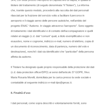
SPA, con sede presso l’Aeroporto di Capodichino di Napoli, in qualità di
titolare del trattamento (di seguito denominata “il Titolare”), La informa
che, tramite questo modulo, procederà alla raccolta dei dati personali
rilasciati per la fruizione del servizio volto a facilitare il percorso in
aeroporto e il viaggio aereo delle persone autistiche, nell’ambito del
progetto ENAC “Autismo. In viaggio attraverso l’aeroporto”. Sono oggetto
di trattamento i dati identificativi e di contatto dell’accompagnatore e quelli
relativi al viaggio (c.d. dati “comuni” quali, a titolo esemplificativo e non
esaustivo, nome e cognome, indirizzo e-mail, numero di telefono, copia di
un documento di riconoscimento, data di partenza, numero del volo e
destinazione), nonché i dati sia identificativi che “particolari” della persona
affetta da autismo.
Il Titolare ha designato quale proprio responsabile della protezione dei dati
(c.d. data protection officer/DPO) ai sensi dell’articolo 37 GDPR, l’Avv.
Maria Rosaria Morelli, domiciliata per la carica presso la sede sociale e
contattabile al seguente indirizzo e-mail dpo@gesac.it.
II. Finalità d'uso
I dati personali, come sopra descritti e volontariamente forniti, sono