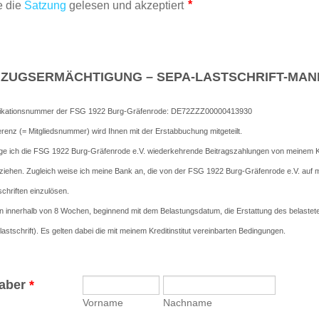
ZUGSERMÄCHTIGUNG – SEPA-LASTSCHRIFT-MAN
tifikationsnummer der FSG 1922 Burg-Gräfenrode: DE72ZZZ00000413930
renz (= Mitgliedsnummer) wird Ihnen mit der Erstabbuchung mitgeteilt.
ige ich die FSG 1922 Burg-Gräfenrode e.V. wiederkehrende Beitragszahlungen von meinem K
uziehen. Zugleich weise ich meine Bank an, die von der FSG 1922 Burg-Gräfenrode e.V. auf
chriften einzulösen.
nn innerhalb von 8 Wochen, beginnend mit dem Belastungsdatum, die Erstattung des belastet
astschrift). Es gelten dabei die mit meinem Kreditinstitut vereinbarten Bedingungen.
aber
*
Vorname
Nachname