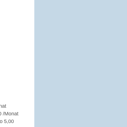
000-0000.
nat
0 /Monat
ro 5,00