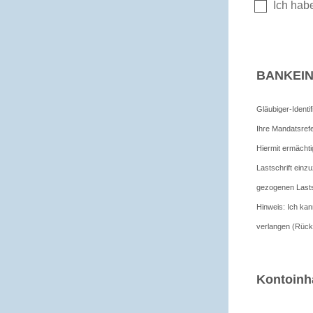
BANKEIN
Gläubiger-Iden
Ihre Mandatsrefe
Hiermit ermächt
Lastschrift einz
gezogenen Lasts
Hinweis: Ich ka
verlangen (Rückl
Kontoinh