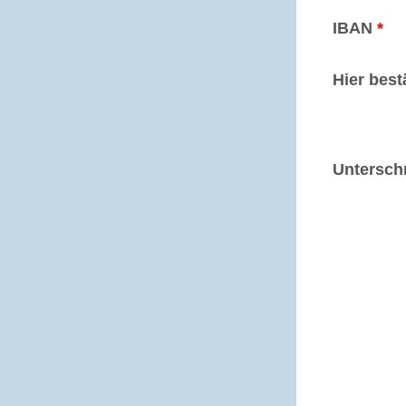
IBAN
*
Hier best
Unterschr