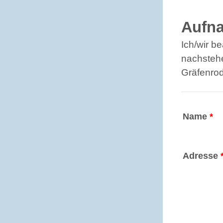
Aufn
Ich/wir b
nachstehe
Gräfenrod
Name
*
Adresse