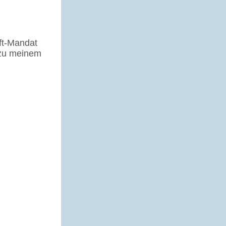
ift-Mandat
 zu meinem