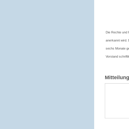
Die Rechte und Pf
anerkannt wird. 
sechs Monate ger
Vorstand schrift
Mitteilun