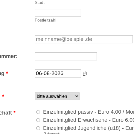
Stadt
Postleitzahl
Format: (000) 
ummer:
ag
*
g
*
Einzelmitglied passiv - Euro 4,00 / Mo
chaft
*
Einzelmitglied Erwachsene - Euro 6,0
Einzelmitglied Jugendliche (u18) - Eu