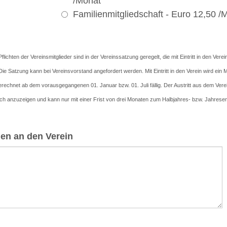
/Monat
Familienmitgliedschaft - Euro 12,50 /
lichten der Vereinsmitglieder sind in der Vereinssatzung geregelt, die mit Eintritt in den Verein
Die Satzung kann bei Vereinsvorstand angefordert werden. Mit Eintritt in den Verein wird ein M
echnet ab dem vorausgegangenen 01. Januar bzw. 01. Juli fällig. Der Austritt aus dem Vere
lich anzuzeigen und kann nur mit einer Frist von drei Monaten zum Halbjahres- bzw. Jahresen
gen an den Verein