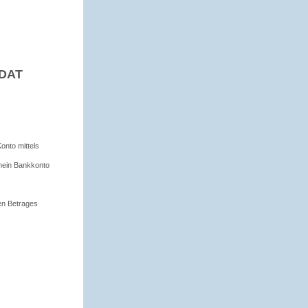
DAT
onto mittels
 mein Bankkonto
en Betrages