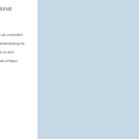
Monat
 als verbindlich
indestbeitrag für
in ist dem
de erfolgen.