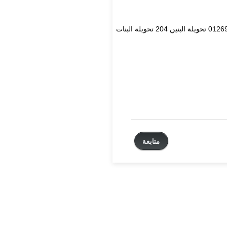
الذي وصلك في رسالة الجوال - كما يمكنك أخذ الرقم من قسم التسجيل بالمركز هاتف 0126970333 تحويلة البنين 204 تحويلة البنات
متابعة