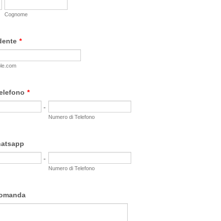
Cognome
dente
*
le.com
elefono
*
-
Numero di Telefono
hatsapp
-
Numero di Telefono
domanda