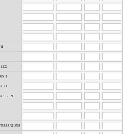
NI
OZZE
SIGN
FETTI
ENESSERE
I
I
TREZZATURE