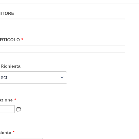
ITORE
RTICOLO
*
 Richiesta
azione
*
dente
*