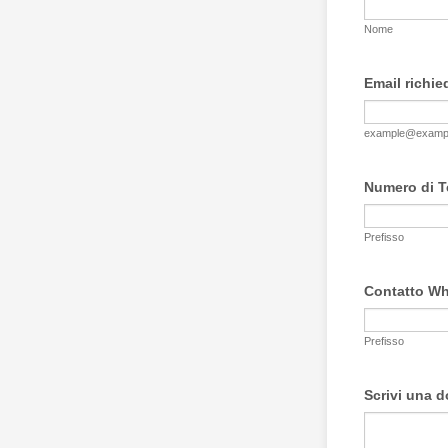
Nome
Email richie
example@examp
Numero di T
Prefisso
Contatto W
Prefisso
Scrivi una 