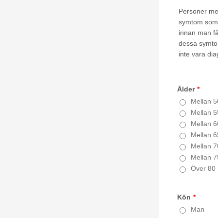
Personer​ ​med​ 
symtom​ ​som​ ​i
innan​ ​man​ ​få
dessa​ ​symtom​
inte​ ​vara​ ​di
Ålder
*
Mellan 5
Mellan 5
Mellan 6
Mellan 6
Mellan 7
Mellan 7
Över 80
Kön
*
Man