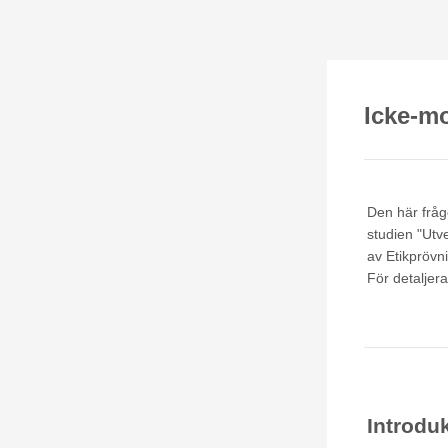
Icke-m
Den här fråge
studien "Utv
av Etikprövn
För detaljer
Introdu