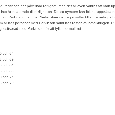
​Parkinson​ ​har​ ​påverkad​ ​rörlighet,​ ​men​ ​det​ ​är​ ​även​ ​vanligt​ ​att​ ​man​ ​
nte​ ​är​ ​relaterade​ ​till​ ​rörligheten.​ ​Dessa​ ​symtom​ ​kan​ ​ibland​ ​uppträda​ ​re
r​ ​sin​ ​Parkinsondiagnos.​ ​Nedanstående​ ​frågor​ ​syftar​ ​till​ ​att​ ​ta​ ​reda​ ​på hu
 ​är​ ​hos​ ​personer​ ​med​ ​Parkinson​ ​samt​ ​hos​ ​resten​ ​av befolkningen.​ ​Du
agnostiserad​ ​med​ ​Parkinson​ ​för​ ​att​ ​fylla​ ​i​ ​formuläret.
0 och 54
5 och 59
0 och 64
5 och 69
0 och 74
5 och 79