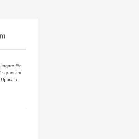
om
eltagare för
 är granskad
 Uppsala.