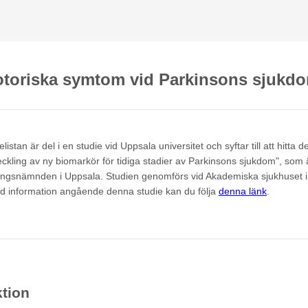
otoriska symtom vid Parkinsons sjukd
listan är del i en studie vid Uppsala universitet och syftar till att hitta d
eckling av ny biomarkör för tidiga stadier av Parkinsons sjukdom", som
ingsnämnden i Uppsala. Studien genomförs vid Akademiska sjukhuset i
ad information angående denna studie kan du följa
denna länk
.
ktion