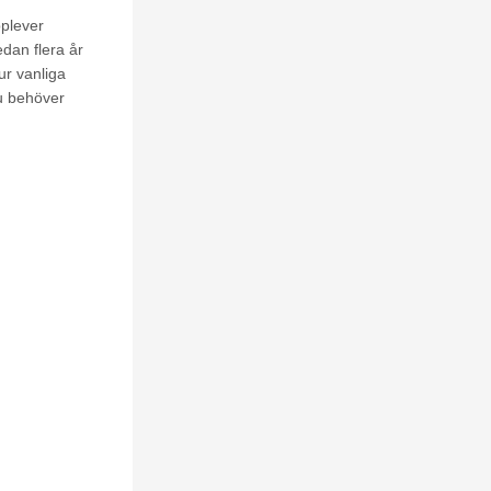
upplever
dan flera​ ​år​ ​
r​ ​vanliga​ ​
​ ​behöver​ ​