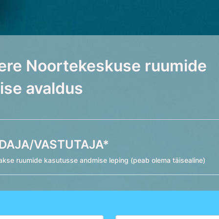
vere Noortekeskuse ruumide
ise avaldus
DAJA/VASTUTAJA*
takse ruumide kasutusse andmise leping (peab olema täisealine)