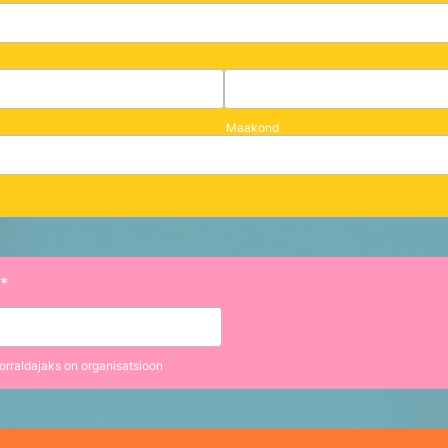
Maakond
k*
orraldajaks on organisatsioon