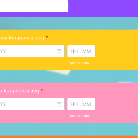
guse kuupäev ja aeg
*
Tund Minutid
pu kuupäev ja aeg
*
Tund Minutid