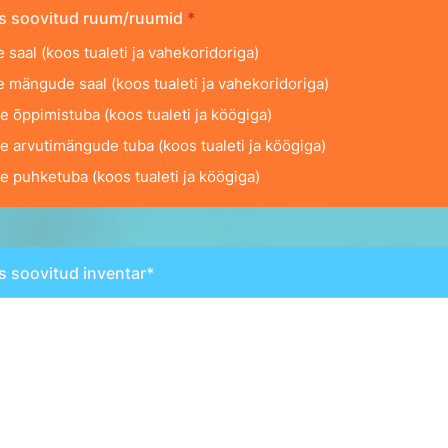
s soovitud ruum/ruumid
*
e saal (koos tualeti ja vahekoridoriga)
e mängude saal (koos tualeti ja vahekoridoriga)
se õppimistuba (koos tualeti ja köögiga)
se arvutimängude tuba (koos tualeti ja köögiga)
se puhketuba (koos tualeti ja köögiga)
s soovitud inventar*