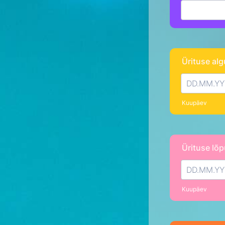
Ürituse al
Kuupäev
Ürituse lõ
Kuupäev