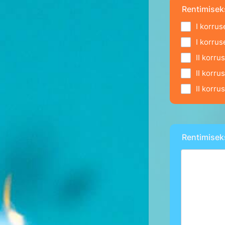
Rentimisek
I korrus
I korrus
II korru
II korru
II korru
Rentimisek