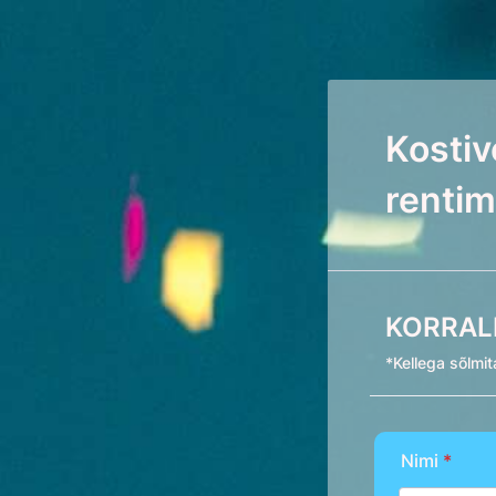
Kosti
rentim
KORRAL
*Kellega sõlmi
Nimi
*