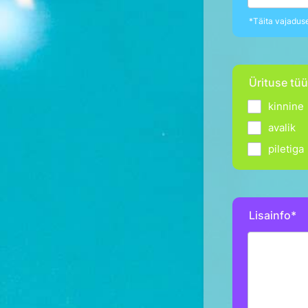
*Täita vajadus
Ürituse tü
kinnine
avalik
piletiga
Lisainfo*