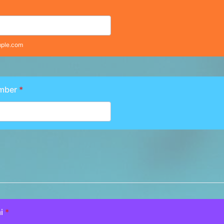
ple.com
mber
*
i
*