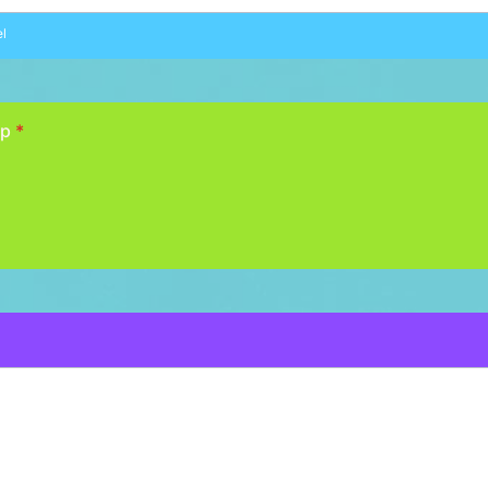
el
üp
*