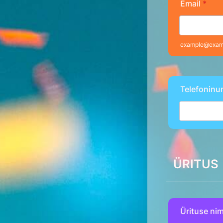
Email
*
example@exam
Telefoninu
ÜRITUS
Ürituse nim