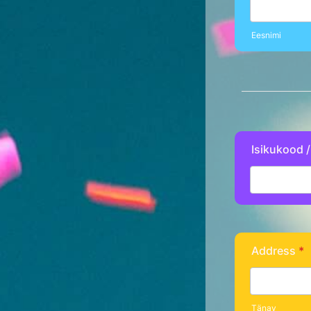
Eesnimi
Isikukood /
Address
*
Tänav