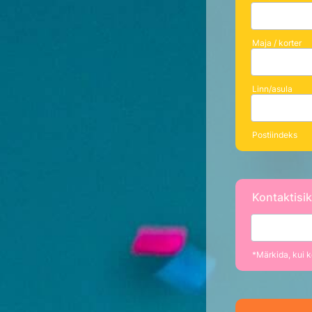
Maja / korter
Linn/asula
Postiindeks
Kontaktisi
*Märkida, kui k