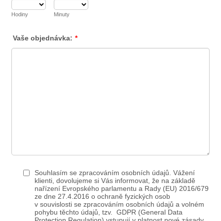
Hodiny
Minuty
Vaše objednávka:
*
Souhlasím se zpracováním osobních údajů. Vážení
klienti, dovolujeme si Vás informovat, že na základě
nařízení Evropského parlamentu a Rady (EU) 2016/679
ze dne 27.4.2016 o ochraně fyzických osob
v souvislosti se zpracováním osobních údajů a volném
pohybu těchto údajů, tzv. GDPR (General Data
Protection Regulation),vstupují v platnost nové zásady