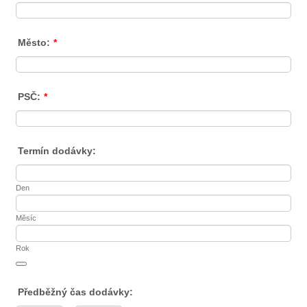
Město:
*
PSČ:
*
Termín dodávky:
Den
Měsíc
Rok
Date Picker Icon
Předběžný čas dodávky: