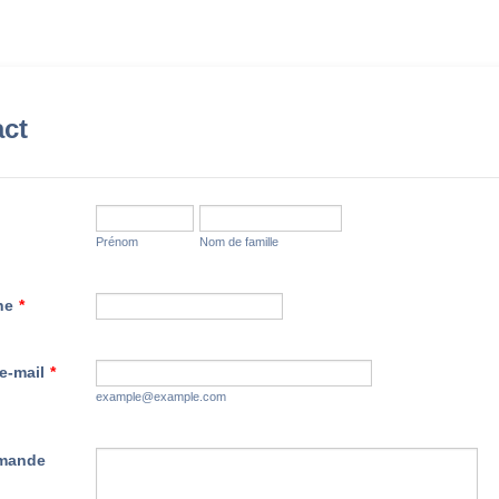
ct
Prénom
Nom de famille
ne
*
e-mail
*
example@example.com
emande