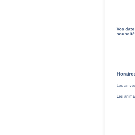
Vos date
souhaité
Horaire
Les arrivé
Les animau