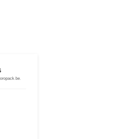
s
toropack.be.