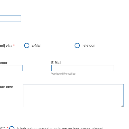
E-Mail
Telefoon
mij via:
*
mmer
E-Mail
Voorbeeld@email.be
aan ons:
id**
*
Ik heb het privacybeleid gelezen en ben ermee akkoord