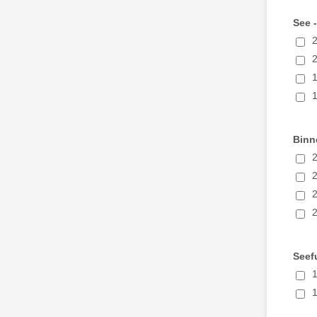
See 
2
2
1
1
Binn
2
2
2
2
Seef
1
1