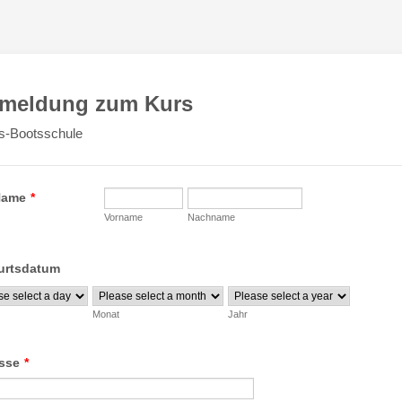
meldung zum Kurs
is-Bootsschule
Name
*
Vorname
Nachname
urtsdatum
Monat
Jahr
sse
*