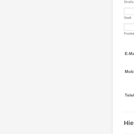
Straß
Stadt
Postlei
E-Ma
Mobi
Tele
Hie