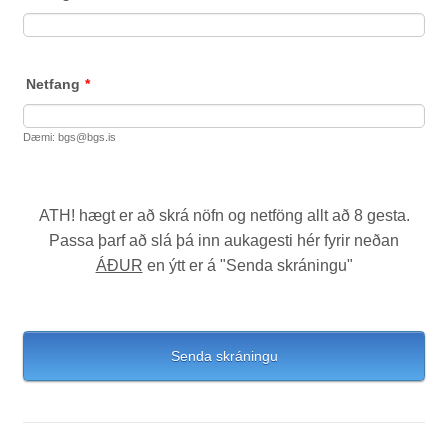
Netfang
*
Dæmi: bgs@bgs.is
ATH! hægt er að skrá nöfn og netföng allt að 8 gesta.
Passa þarf að slá þá inn aukagesti hér fyrir neðan
ÁÐUR
en ýtt er á "Senda skráningu"
Senda skráningu