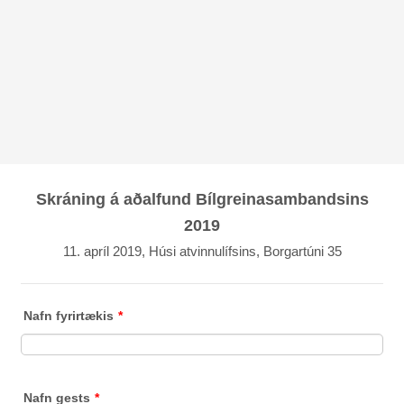
Skráning á aðalfund Bílgreinasambandsins
2019
11. apríl 2019, Húsi atvinnulífsins, Borgartúni 35
Nafn fyrirtækis
*
Nafn gests
*