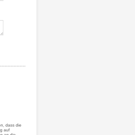
n, dass die
ng auf
en an die