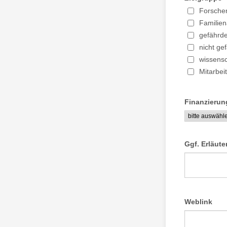
Forsche
Familie
gefährd
nicht ge
wissensc
Mitarbei
Finanzierun
Ggf. Erläut
Weblink