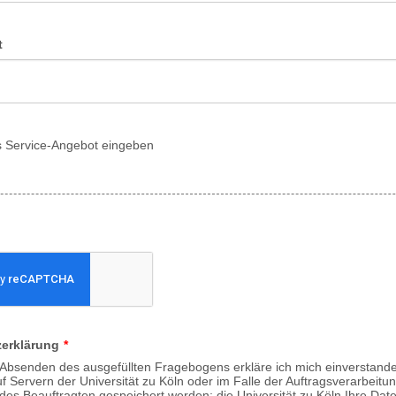
t
s Service-Angebot eingeben
erklärung
*
Absenden des ausgefüllten Fragebogens erkläre ich mich einverstande
f Servern der Universität zu Köln oder im Falle der Auftragsverarbeitu
des Beauftragten gespeichert werden; die Universität zu Köln Ihre Dat