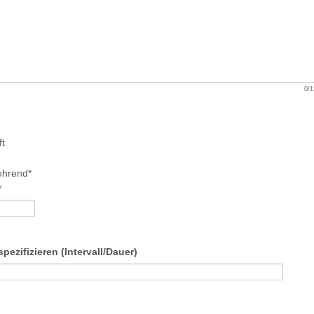
0/1
ft
ehrend*
*
 spezifizieren (Intervall/Dauer)