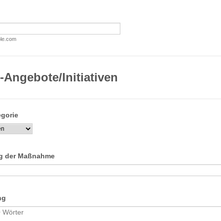
le.com
-Angebote/Initiativen
egorie
g der Maßnahme
ng