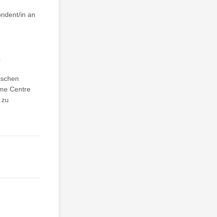
ondent/in an
.
ischen
ome Centre
 zu