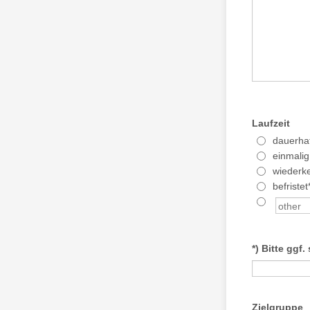
Laufzeit
dauerha
einmalig
wiederk
befristet
*) Bitte ggf.
Zielgruppe