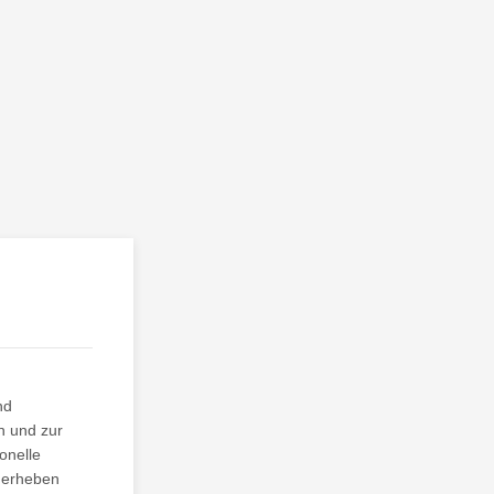
nd
n und zur
onelle
n erheben