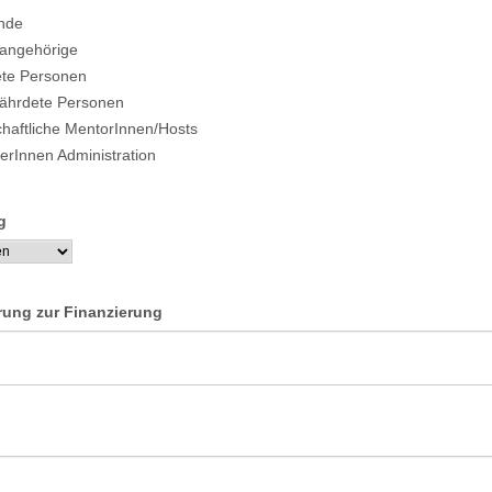
nde
nangehörige
ete Personen
fährdete Personen
haftliche MentorInnen/Hosts
terInnen Administration
g
erung zur Finanzierung