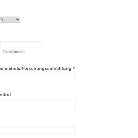
Familienname
ochschule/Forschungseinrichtung
*
stitut