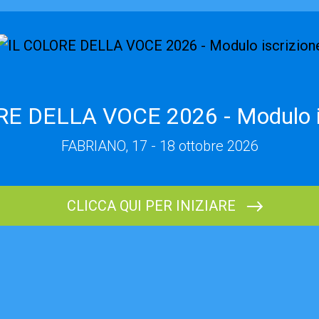
E DELLA VOCE 2026 - Modulo i
FABRIANO, 17 - 18 ottobre 2026
CLICCA QUI PER INIZIARE
NOME E COGNOME