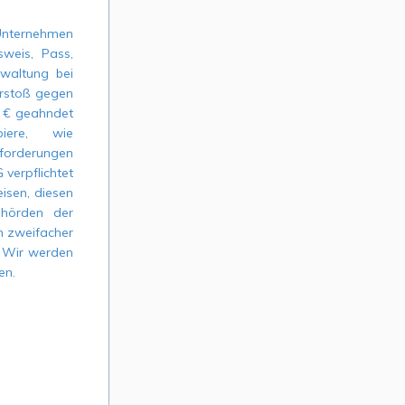
 Unternehmen
weis, Pass,
waltung bei
erstoß gegen
0 € geahndet
iere, wie
nforderungen
 verpflichtet
eisen, diesen
ehörden der
n zweifacher
. Wir werden
en.