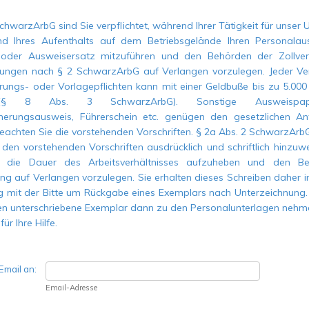
chwarzArbG sind Sie verpflichtet, während Ihrer Tätigkeit für unser
d Ihres Aufenthalts auf dem Betriebsgelände Ihren Personalaus
 oder Ausweisersatz mitzuführen und den Behörden der Zollver
fungen nach § 2 SchwarzArbG auf Verlangen vorzulegen. Jeder V
hrungs- oder Vorlagepflichten kann mit einer Geldbuße bis zu 5.00
§ 8 Abs. 3 SchwarzArbG). Sonstige Ausweispap
cherungsausweis, Führerschein etc. genügen den gesetzlichen A
 beachten Sie die vorstehenden Vorschriften. § 2a Abs. 2 SchwarzArbG
 den vorstehenden Vorschriften ausdrücklich und schriftlich hinzuw
r die Dauer des Arbeitsverhältnisses aufzuheben und den B
ung auf Verlangen vorzulegen. Sie erhalten dieses Schreiben daher i
g mit der Bitte um Rückgabe eines Exemplars nach Unterzeichnung
en unterschriebene Exemplar dann zu den Personalunterlagen nehm
ür Ihre Hilfe.
Email an:
Email-Adresse