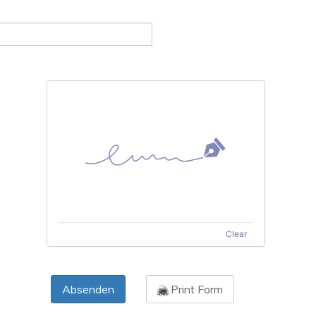
Clear
Absenden
Print Form