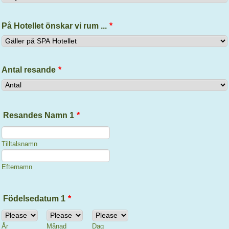
På Hotellet önskar vi rum ...
*
Antal resande
*
Resandes Namn 1
*
Tilltalsnamn
Efternamn
Födelsedatum 1
*
År
Månad
Dag