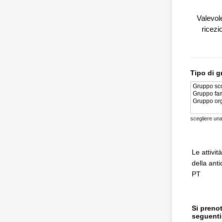
Valevole
ricezi
Tipo di g
scegliere una
Le attivi
della ant
PT
Si prenot
seguenti