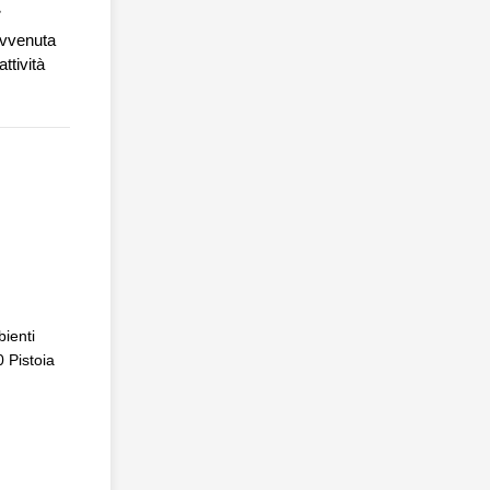
 avvenuta
ttività
ienti
0 Pistoia