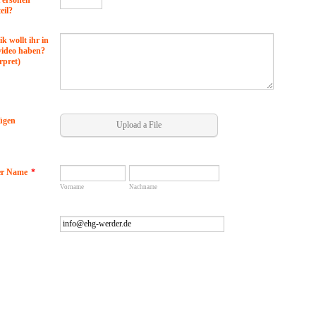
 Personen
eil?
k wollt ihr in
ideo haben?
erpret)
ügen
Upload a File
er Name
*
Vorname
Nachname