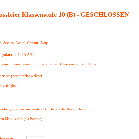
ussfeier Klassenstufe 10 (B) - GESCHLOSSEN
n
: Jessica, Daniel, Christin, Katja
ungsdatum:
15.06.2013
ngsort:
Gemeindezentrum Kemnitz mit Billiardraum. Preis: 110 €
service (noch unklar welcher)
s verfügbar
Kleidung wird vorrausgesetzt (z.B. Hemd oder Rock, Kleid)
 ein Musikvideo (als Parodie)