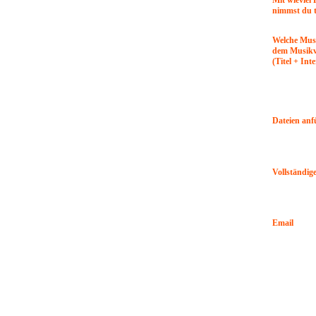
Mit wieviel
nimmst du t
Welche Musi
dem Musikv
(Titel + Int
Dateien anf
Vollständig
Email