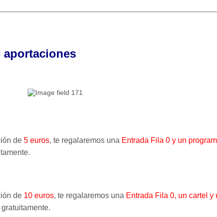
________________________________________________________
us aportaciones
ción de
5 euros
, te
regalaremos
una
Entrada Fila 0 y un progra
itamente.
ción de
10 euros
, te
regalaremos
una
Entrada Fila 0, un cartel 
gratuitamente.