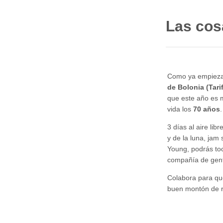
Las cosa
Como ya empieza 
de Bolonia (Tari
que este año es 
vida los
70 años
3 días al aire li
y de la luna, ja
Young, podrás toc
compañía de gent
Colabora para que
buen montón de r