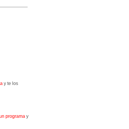
____________
ma
y te los
y un programa
y