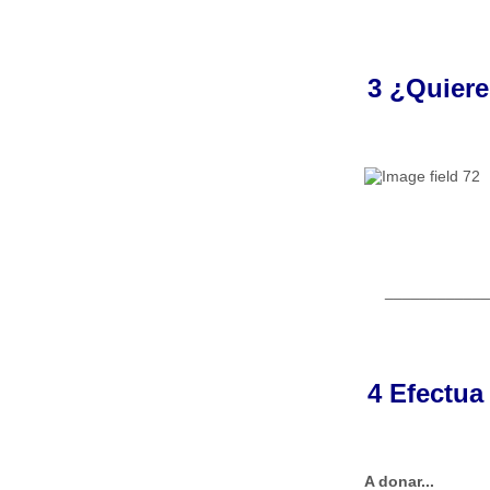
3 ¿Quiere
____________
4 Efectua
A donar...