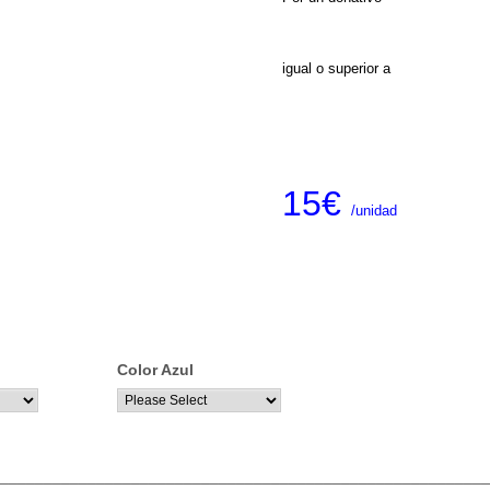
igual o superior a
15€
/unidad
Color Azul
________________________________________________________