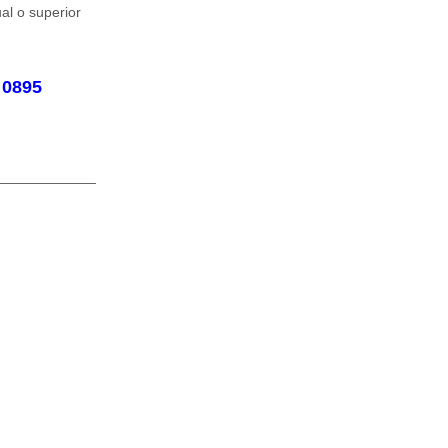
ual o superior
 0895
____________