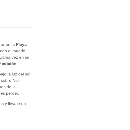
ar en la
Playa
 todo el mundo
última vez en su
ª edición
.
jo la luz del sol
 sobre Neil
mos de la
des perder.
s y llévate un