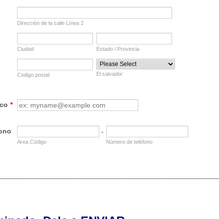
Dirección de la calle Línea 2
Ciudad
Estado / Provincia
El salvador
Codigo postal
ico
*
fono
-
Area Código
Número de teléfono
________________________________________________________