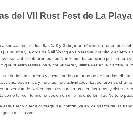
s del VII Rust Fest de La Playa
a ser costumbre, los días
1, 2 y 3 de julio
próximos, queremos celebr
fa)
la música y la obra de Neil Young en un festival gratuito y abierto a
muy especial: celebraremos que Neil Young ha cumplido por primera y 
. Y que nuestro festival hará por primera y última vez en la historia, la
7
bre, tumbados en la arena y escuchando a un montón de bandas tributo ba
m sessions, open mics y muchas más actividades. Escucharemos charlas
ar tu versión de Neil en los micros abiertos o en las jams, y disfrutare
e como tú, con tu misma pasión en un ambiente familiar. No te lo pue
 este sueño pueda conseguirse, contribuye en los gastos de las banda
egalos exclusivos.