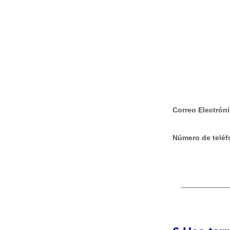
Correo Electrón
Número de telé
____________