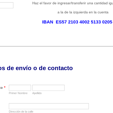
Haz el favor de ingresar/transferir una cantidad ig
a la de la izquierda en la cuenta
IBAN ES57 2103 4002 5133 0205
________________________________________________________
os de envío o de contacto
to
*
Primer Nombre
Apellido
Dirección de la calle