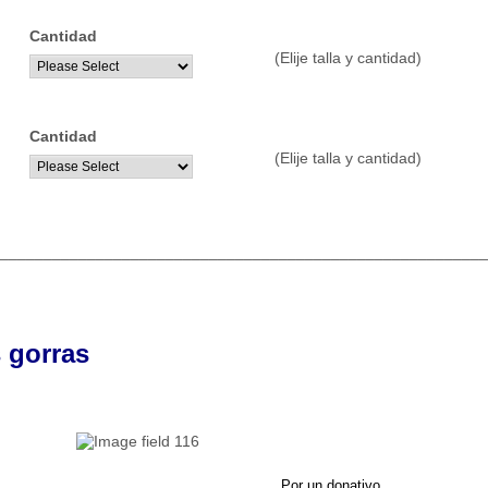
Cantidad
(Elije talla y cantidad)
..............
Cantidad
(Elije talla y cantidad)
..............
________________________________________________________
s gorras
Por un donativo