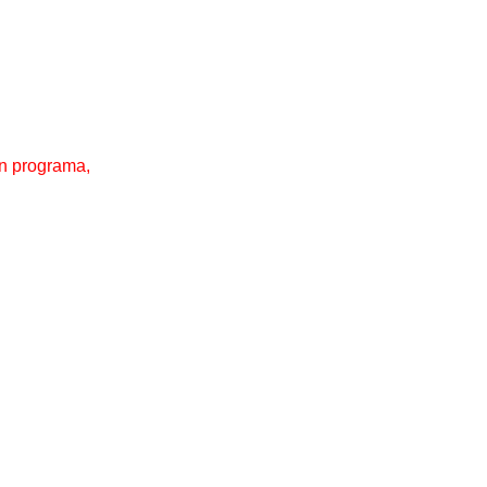
un programa,
................
................