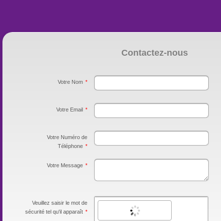
Contactez-nous
Votre Nom
*
Votre Email
*
Votre Numéro de
Téléphone
*
Votre Message
*
Veuillez saisir le mot de
sécurité tel qu'il apparaît
*