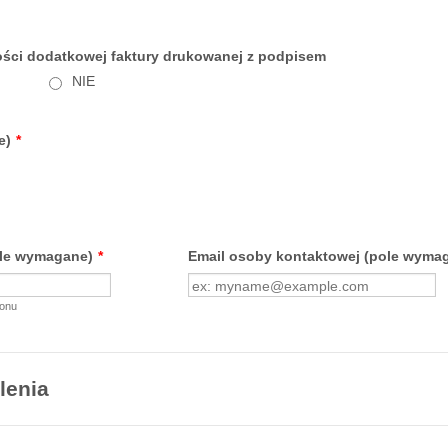
ości dodatkowej faktury drukowanej z podpisem
NIE
e)
*
ole wymagane)
*
Email osoby kontaktowej (pole wyma
fonu
lenia