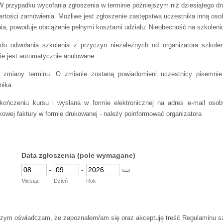
 W przypadku wycofania zgłoszenia w terminie późniejszym niż dziesiątego dn
tości zamówienia. Możliwe jest zgłoszenie zastępstwa uczestnika inną oso
ia, powoduje obciążenie pełnymi kosztami udziału. Nieobecność na szkoleniu
 do odwołania szkolenia z przyczyn niezależnych od organizatora szkolen
ie jest automatycznie anulowane
o zmiany terminu. O zmianie zostaną powiadomieni uczestnicy pisemnie
nika
kończeniu kursu i wysłana w formie elektronicznej na adres e-mail oso
wej faktury w formie drukowanej - należy poinformować organizatora
Data zgłoszenia (pole wymagane)
-
-
Date Picker Icon
Miesiąc
Dzień
Rok
szym oświadczam, że zapoznałem/am się oraz akceptuję treść Regulaminu 