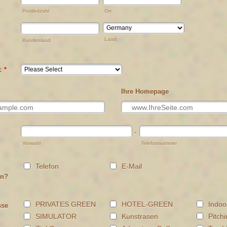
Postleitzahl
Ort
Land
Bundesland
:
*
Ihre Homepage
-
Vorwahl
Telefonnummer
Telefon
E-Mail
en?
PRIVATES GREEN
HOTEL-GREEN
Indoo
sse
SIMULATOR
Kunstrasen
Pitch