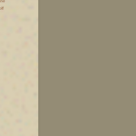
ine
lf