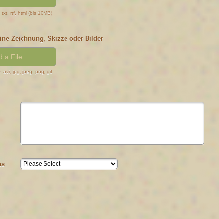
 txt, rtf, html (bis 10MB)
ine Zeichnung, Skizze oder Bilder
 a File
 avi, jpg, jpeg, png, gif
ns