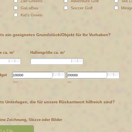
Ziel Greens
Adventure Golf
Tee L
GaLaBau
Soccer Golf
Minigo
Kid's Green
its ein geeignetes Grundstück/Objekt für Ihr Vorhaben?
e ca. m²
Hallengröße ca. m²
dget
Von
bis
ts Unterlagen, die für unsere Rückantwort hilfreich sind?
ine Zeichnung, Skizze oder Bilder
 a File