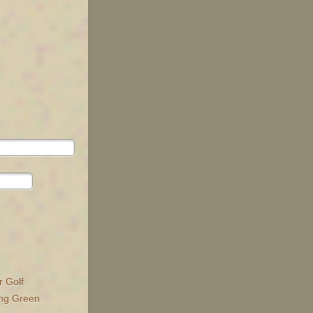
r Golf
ing Green