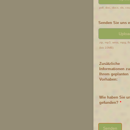
pdf, doc, docx, xls, csv,
Senden Sie uns e
Upload
zip, mp3, wma, mpg, flv,
(bis 10MB)
Zusätzliche
Informationen zu
Ihrem geplanten
Vorhaben:
Wie haben Sie u
gefunden?
*
Senden