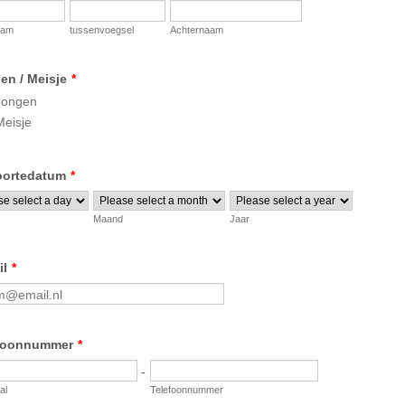
aam
tussenvoegsel
Achternaam
en / Meisje
*
Jongen
Meisje
ortedatum
*
Maand
Jaar
il
*
foonnummer
*
-
al
Telefoonnummer