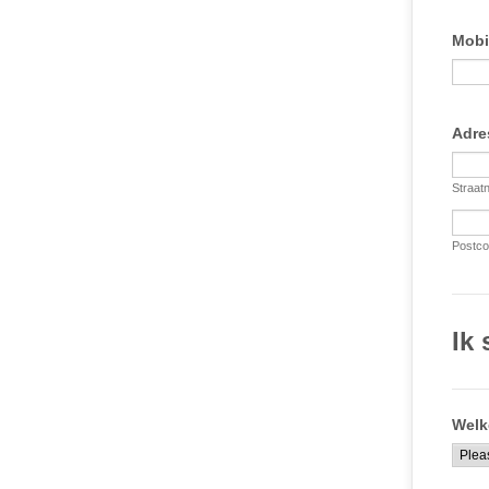
Mobi
Adres
Straat
Postco
Ik 
Welk