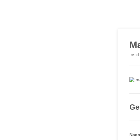
Ma
Insch
Ge
Naam