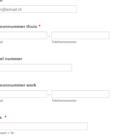
il
*
foonnummer thuis
*
-
al
Telefoonnummer
el nummer
foonnummer werk
-
al
Telefoonnummer
es
*
naam + Nr