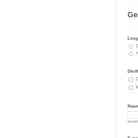
Ge
Lesg
D
Dhr/
Naa
Voorlet