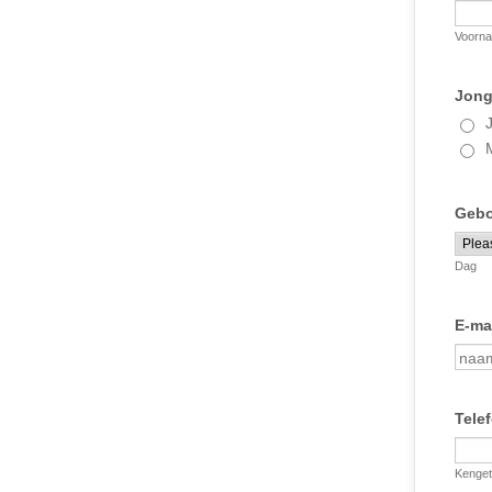
Voorn
Jong
Gebo
Dag
E-ma
Tele
Kenget