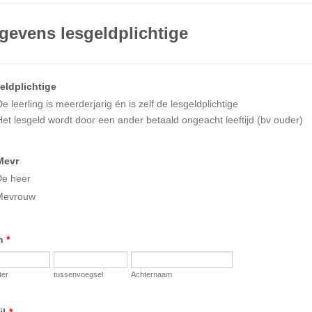
gevens lesgeldplichtige
eldplichtige
e leerling is meerderjarig én is zelf de lesgeldplichtige
Het lesgeld wordt door een ander betaald ongeacht leeftijd (bv ouder)
Mevr
De heer
Mevrouw
m
*
ter
tussenvoegsel
Achternaam