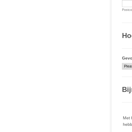
Postco
Ho
Gevo
Bij
Met 
hebb