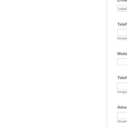
E-ma
Tele
Kenget
Mobi
Tele
Kenget
Adr
Straat