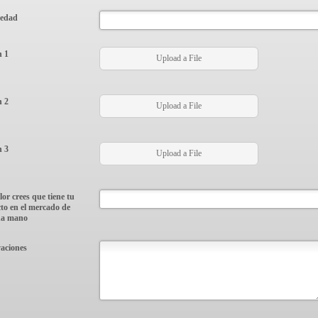
üedad
 1
Upload a File
 2
Upload a File
 3
Upload a File
or crees que tiene tu
to en el mercado de
da mano
aciones