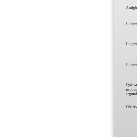
Antig
Imagen
Imagen
Imagen
Qué val
produc
segun
Observ