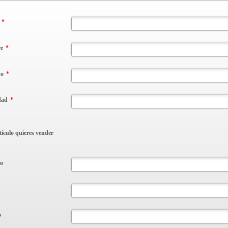
*
e
*
no
*
dad
*
tículo quieres vender
lo
o