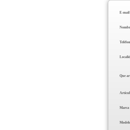
E-mail
Nombr
Teléfo
Locali
Que ar
Artícu
Marca
Model