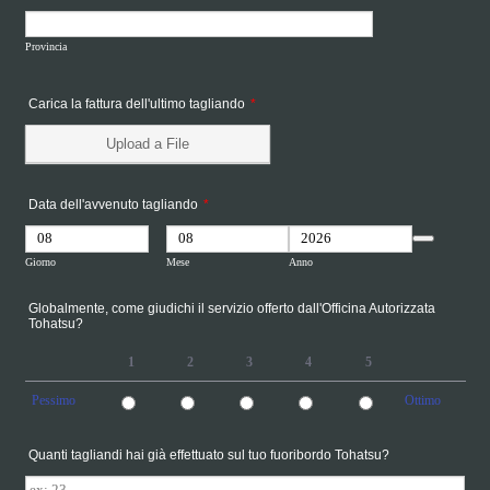
Provincia
Carica la fattura dell'ultimo tagliando
*
Upload a File
Data dell'avvenuto tagliando
*
Date Picker Icon
Giorno
Mese
Anno
Globalmente, come giudichi il servizio offerto dall'Officina Autorizzata
Tohatsu?
1
2
3
4
5
Pessimo
Ottimo
1 is Pessimo, 5 is Ottimo
Quanti tagliandi hai già effettuato sul tuo fuoribordo Tohatsu?