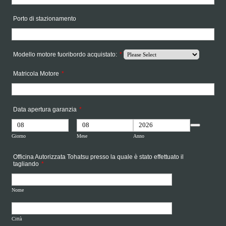
Porto di stazionamento
Modello motore fuoribordo acquistato:
*
Matricola Motore
*
Data apertura garanzia
*
Date Picker Icon
Giorno
Mese
Anno
Officina Autorizzata Tohatsu presso la quale è stato effettuato il
tagliando
*
Nome
Città