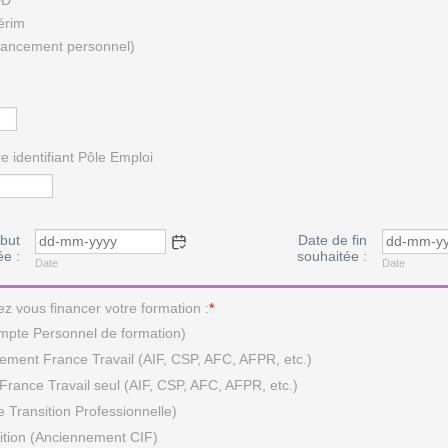
térim
financement personnel)
re identifiant Pôle Emploi
but
Date de fin
ée :
souhaitée :
Date
Date
 vous financer votre formation :
*
mpte Personnel de formation)
ment France Travail (AIF, CSP, AFC, AFPR, etc.)
rance Travail seul (AIF, CSP, AFC, AFPR, etc.)
e Transition Professionnelle)
ition (Anciennement CIF)