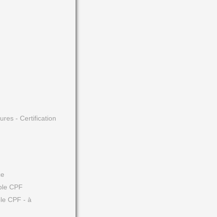
s - Certification
ce
ible CPF
ble CPF - à