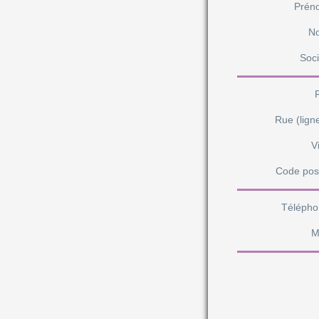
Prén
N
Soci
Rue (lign
Vi
Code pos
Télépho
M