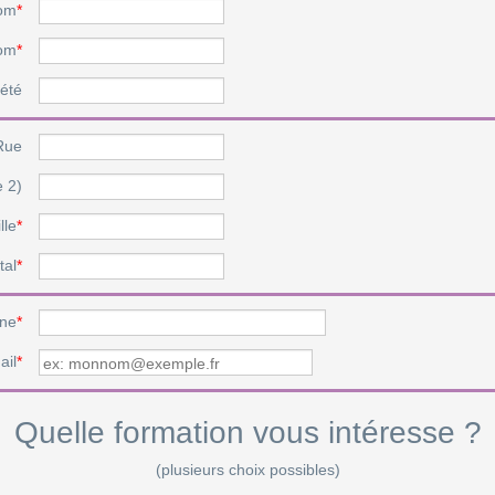
om
*
om
*
été
Rue
e 2)
lle
*
tal
*
ne
*
ail
*
Quelle formation vous intéresse ?
(plusieurs choix possibles)