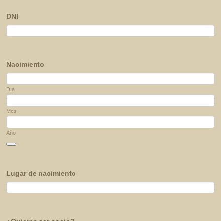
DNI
Nacimiento
Día
Mes
Año
Date Picker Icon
Lugar de nacimiento