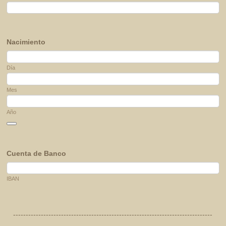
Nacimiento
Día
Mes
Año
Date Picker Icon
Cuenta de Banco
IBAN
-------------------------------------------------------------------------------