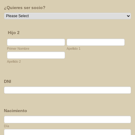
¿Quieres ser socio?
Hijo 2
Primer Nombre
Apellido 1
Apellido 2
DNI
Nacimiento
Día