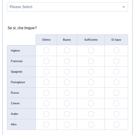
Se si, che lingue?
Rows
Ottimo
Buono
Sufficiente
Di base
Inglese
Francese
Spagnolo
Portoghese
Russo
Cinese
Arabo
Altro